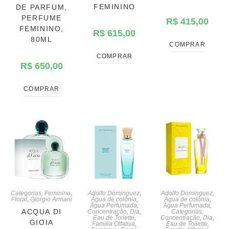
FEMININO
DE PARFUM,
PERFUME
R$
415,00
FEMININO,
R$
615,00
80ML
COMPRAR
COMPRAR
R$
650,00
COMPRAR
Categorias
,
Feminino
,
Adolfo Dominguez
,
Adolfo Dominguez
,
Floral
,
Giorgio Armani
Água de colônia
,
Água de colônia
,
Água Perfumada
,
Água Perfumada
,
ACQUA DI
Concentração
,
Dia
,
Categorias
,
Eau de Toilette
,
Concentração
,
Dia
,
GIOIA
Familia Olfativa
,
Eau de Toilette
,