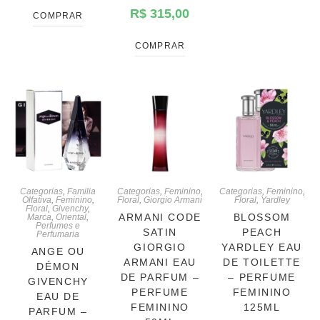
R$
315,00
COMPRAR
COMPRAR
Categorias
,
Familia
Categorias
,
Feminino
,
Categorias
,
Feminino
,
Olfativa
,
Feminino
,
Floral
,
Giorgio Armani
Floral
,
Yardley
Floral
,
Givenchy
,
ARMANI CODE
BLOSSOM
Marca
,
Oriental
,
Perfumes e
SATIN
PEACH
Perfumaria
GIORGIO
YARDLEY EAU
ANGE OU
ARMANI EAU
DE TOILETTE
DÉMON
DE PARFUM –
– PERFUME
GIVENCHY
PERFUME
FEMININO
EAU DE
FEMININO
125ML
PARFUM –