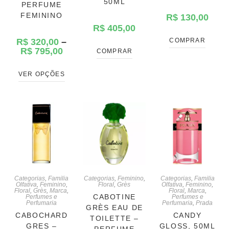
50ML
PERFUME
FEMININO
R$
130,00
R$
405,00
R$
320,00
–
COMPRAR
R$
795,00
COMPRAR
VER OPÇÕES
Categorias
,
Familia
Categorias
,
Feminino
,
Categorias
,
Familia
Olfativa
,
Feminino
,
Floral
,
Grès
Olfativa
,
Feminino
,
Floral
,
Grès
,
Marca
,
Floral
,
Marca
,
CABOTINE
Perfumes e
Perfumes e
Perfumaria
Perfumaria
,
Prada
GRÈS EAU DE
CABOCHARD
CANDY
TOILETTE –
GRES –
GLOSS, 50ML
PERFUME