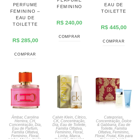
PERFUME
EAU DE
FEMININO
FEMININO –
TOILETTE
EAU DE
R$
240,00
TOILETTE
R$
445,00
COMPRAR
R$
285,00
COMPRAR
COMPRAR
Âmbar
,
Carolina
Calvin Klein
,
Cítrico
,
Categorias
,
Herrera
,
CH
,
CK
,
Concentração
,
Concentração
,
Dolce
Concentração
,
Dia
,
Dia
,
Eau de Toilette
,
& Gabbana
,
Eau de
Eau de Parfum
,
Familia Olfativa
,
Toilette
,
Familia
Familia Olfativa
,
Feminino
,
Floral
,
Olfativa
,
Feminino
,
Feminino
,
Floral
,
Linha
,
Marca
,
Floral
,
Frutal
,
Kits para