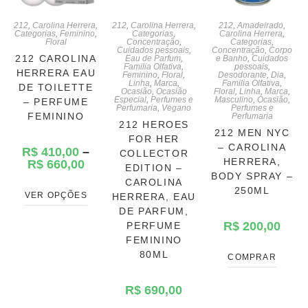
212
,
Carolina Herrera
,
212
,
Carolina Herrera
,
212
,
Amadeirado
,
Categorias
,
Feminino
,
Categorias
,
Carolina Herrera
,
Floral
Concentração
,
Categorias
,
Cuidados pessoais
,
Concentração
,
Corpo
212 CAROLINA
Eau de Parfum
,
e Banho
,
Cuidados
Familia Olfativa
,
pessoais
,
HERRERA EAU
Feminino
,
Floral
,
Desodorante
,
Dia
,
Linha
,
Marca
,
Familia Olfativa
,
DE TOILETTE
Ocasião
,
Ocasião
Floral
,
Linha
,
Marca
,
Especial
,
Perfumes e
Masculino
,
Ocasião
,
– PERFUME
Perfumaria
,
Vegano
Perfumes e
FEMININO
Perfumaria
212 HEROES
212 MEN NYC
FOR HER
– CAROLINA
R$
410,00
–
COLLECTOR
HERRERA,
R$
660,00
EDITION –
BODY SPRAY –
CAROLINA
250ML
VER OPÇÕES
HERRERA, EAU
DE PARFUM,
R$
200,00
PERFUME
FEMININO
80ML
COMPRAR
R$
690,00