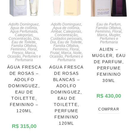
Adolfo Dominguez
,
Adolfo Dominguez
,
Eau de Parfum
,
Água de colônia
,
Água de colônia
,
Familia Olfativa
,
Água Perfumada
,
Âmbar
,
Categorias
,
Feminino
,
Floral
,
Categorias
,
Concentração
,
Marca
,
Mugler
,
Concentração
,
Dia
,
Cuidados pessoais
,
Perfumes e
Eau de Toilette
,
Dia
,
Eau de Toilette
,
Perfumaria
Familia Olfativa
,
Familia Olfativa
,
ALIEN –
Feminino
,
Floral
,
Feminino
,
Floral
,
Fresco
,
Marca
,
Frutal
,
Marca
,
Noite
,
MUGLER, EAU
Ocasião
,
Perfumes e
Ocasião
,
Perfumes e
Perfumaria
Perfumaria
DE PARFUM,
ÁGUA FRESCA
AGUA FRESCA
PERFUME
DE ROSAS –
DE ROSAS
FEMININO
ADOLFO
BLANCAS –
30ML
DOMINGUEZ,
ADOLFO
EAU DE
DOMINGUEZ,
R$
430,00
TOILETTE,
EAU DE
FEMININO –
TOILETTE,
COMPRAR
120ML
PERFUME
FEMININO
120ML
R$
315,00