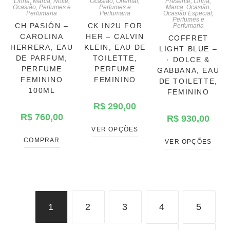
Linha
,
Marca
,
Noite
,
Ocasião
,
Oriental
,
Presente
,
Linha
,
Ocasião
,
Perfumes e
Perfumes e
Marca
,
Ocasião
,
Perfumaria
Perfumaria
Ocasião Especial
,
Perfumes e
CH PASIÓN –
CK IN2U FOR
Perfumaria
CAROLINA
HER – CALVIN
COFFRET
HERRERA, EAU
KLEIN, EAU DE
LIGHT BLUE –
DE PARFUM,
TOILETTE,
· DOLCE &
PERFUME
PERFUME
GABBANA, EAU
FEMININO
FEMININO
DE TOILETTE,
100ML
FEMININO
R$
290,00
R$
760,00
R$
930,00
VER OPÇÕES
COMPRAR
VER OPÇÕES
1
2
3
4
5