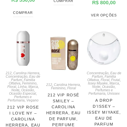
R$
550,00
COMPRAR
R$
800,00
COMPRAR
VER OPÇÕES
212
,
Carolina Herrera
,
Concentração
,
Eau de
Concentração
,
Eau de
Parfum
,
Familia
Parfum
,
Familia
Olfativa
,
Floral
,
Frutal
,
Olfativa
,
Feminino
,
Issey Miyake
,
Marca
,
212
,
Carolina Herrera
,
Floral
,
Linha
,
Marca
,
Noite
,
Ocasião
,
Feminino
,
Floral
Noite
,
Ocasião
,
Perfumes e
Ocasião Especial
,
Perfumaria
,
Unissex
212 VIP ROSÉ
Perfumes e
A DROP
Perfumaria
,
Vegano
SMILEY –
D’ISSEY –
CAROLINA
212 VIP ROSE
ISSEY MIYAKE,
HERRERA, EAU
I LOVE NY –
EAU DE
DE PARFUM,
CAROLINA
PARFUM
PERFUME
HERRERA, EAU