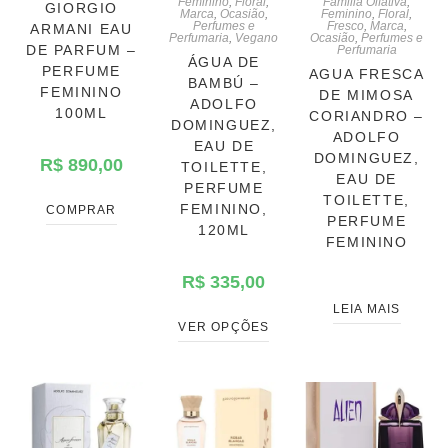
Feminino
,
Floral
,
Familia Olfativa
,
GIORGIO
Marca
,
Ocasião
,
Feminino
,
Floral
,
Perfumes e
Fresco
,
Marca
,
ARMANI EAU
Perfumaria
,
Vegano
Ocasião
,
Perfumes e
DE PARFUM –
Perfumaria
ÁGUA DE
PERFUME
AGUA FRESCA
BAMBÚ –
FEMININO
DE MIMOSA
ADOLFO
100ML
CORIANDRO –
DOMINGUEZ,
ADOLFO
EAU DE
DOMINGUEZ,
R$
890,00
TOILETTE,
EAU DE
PERFUME
TOILETTE,
FEMININO,
COMPRAR
PERFUME
120ML
FEMININO
R$
335,00
LEIA MAIS
VER OPÇÕES