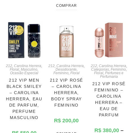
COMPRAR
212
,
Carolina Herrera
,
212
,
Carolina Herrera
,
212
,
Carolina Herrera
,
Floral
,
Masculino
,
Desodorante
,
Categorias
,
Feminino
,
Ocasião Especial
Feminino
,
Floral
Floral
,
Perfumes e
Perfumaria
212 VIP MEN
212 VIP ROSÉ
212 VIP ROSÉ
BLACK SMILEY
– CAROLINA
FEMININO –
– CAROLINA
HERRERA,
CAROLINA
HERRERA, EAU
BODY SPRAY
HERRERA –
DE PARFUM,
FEMININO
EAU DE
PERFUME
PARFUM
MASCULINO
R$
200,00
R$
380,00
–