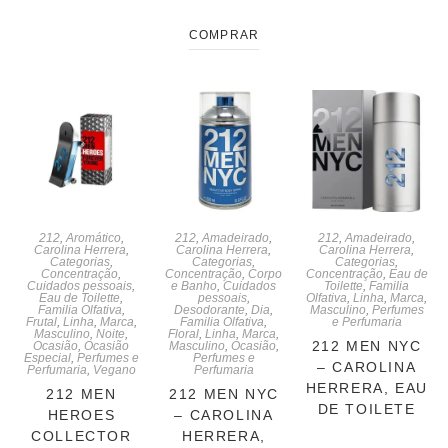
COMPRAR
212
,
Aromático
,
212
,
Amadeirado
,
212
,
Amadeirado
,
Carolina Herrera
,
Carolina Herrera
,
Carolina Herrera
,
Categorias
,
Categorias
,
Categorias
,
Concentração
,
Concentração
,
Corpo
Concentração
,
Eau de
Cuidados pessoais
,
e Banho
,
Cuidados
Toilette
,
Familia
Eau de Toilette
,
pessoais
,
Olfativa
,
Linha
,
Marca
,
Familia Olfativa
,
Desodorante
,
Dia
,
Masculino
,
Perfumes
Frutal
,
Linha
,
Marca
,
Familia Olfativa
,
e Perfumaria
Masculino
,
Noite
,
Floral
,
Linha
,
Marca
,
212 MEN NYC
Ocasião
,
Ocasião
Masculino
,
Ocasião
,
Especial
,
Perfumes e
Perfumes e
– CAROLINA
Perfumaria
,
Vegano
Perfumaria
HERRERA, EAU
212 MEN
212 MEN NYC
DE TOILETE
HEROES
– CAROLINA
COLLECTOR
HERRERA,