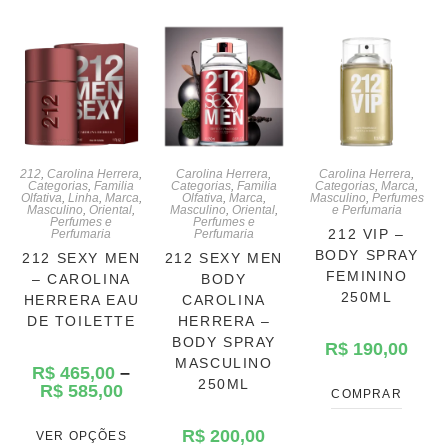
212
,
Carolina Herrera
,
Carolina Herrera
,
Carolina Herrera
,
Categorias
,
Familia
Categorias
,
Familia
Categorias
,
Marca
,
Olfativa
,
Linha
,
Marca
,
Olfativa
,
Marca
,
Masculino
,
Perfumes
Masculino
,
Oriental
,
Masculino
,
Oriental
,
e Perfumaria
Perfumes e
Perfumes e
212 VIP –
Perfumaria
Perfumaria
BODY SPRAY
212 SEXY MEN
212 SEXY MEN
FEMININO
– CAROLINA
BODY
250ML
HERRERA EAU
CAROLINA
DE TOILETTE
HERRERA –
BODY SPRAY
R$
190,00
MASCULINO
R$
465,00
–
250ML
R$
585,00
COMPRAR
R$
200,00
VER OPÇÕES