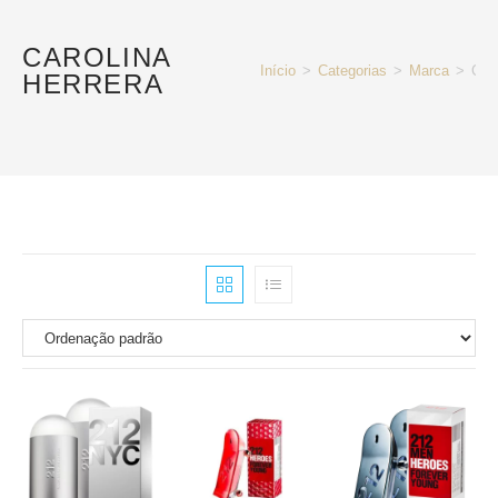
CAROLINA
Início
>
Categorias
>
Marca
>
Caro
HERRERA