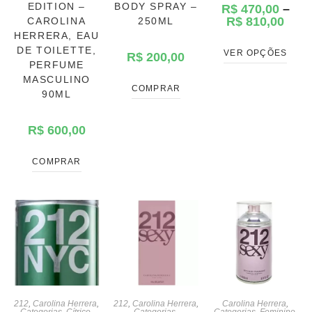
EDITION –
BODY SPRAY –
R$
470,00
–
R$
810,00
CAROLINA
250ML
HERRERA, EAU
DE TOILETTE,
VER OPÇÕES
R$
200,00
PERFUME
MASCULINO
COMPRAR
90ML
R$
600,00
COMPRAR
212
,
Carolina Herrera
,
212
,
Carolina Herrera
,
Carolina Herrera
,
Categorias
,
Cítrico
,
Categorias
,
Categorias
,
Feminino
,