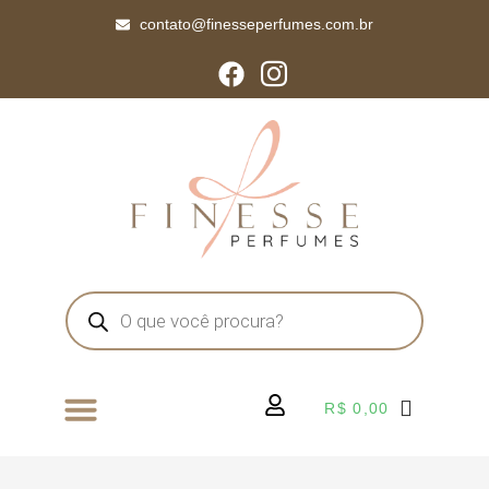
contato@finesseperfumes.com.br
R$
0,00