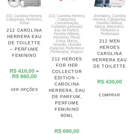
212
,
Carolina Herrera
,
212
,
Carolina Herrera
,
Aromático
,
Carolina
Categorias
,
Feminino
,
Categorias
,
Herrera
,
Categorias
,
Floral
Concentração
,
Familia Olfativa
,
Cuidados pessoais
,
Marca
,
Masculino
,
212 CAROLINA
Eau de Parfum
,
Perfumes e
Familia Olfativa
,
Perfumaria
HERRERA EAU
Feminino
,
Floral
,
212 MEN
Linha
,
Marca
,
DE TOILETTE
Ocasião
,
Ocasião
HEROES
Especial
,
Perfumes e
– PERFUME
Perfumaria
,
Vegano
CAROLINA
FEMININO
212 HEROES
HERRERA EAU
FOR HER
DE TOILETTE
R$
410,00
–
COLLECTOR
R$
660,00
EDITION –
R$
430,00
CAROLINA
VER OPÇÕES
HERRERA, EAU
COMPRAR
DE PARFUM,
PERFUME
FEMININO
80ML
R$
690,00