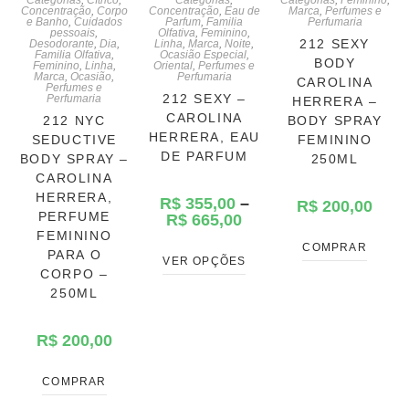
Concentração
,
Corpo
Concentração
,
Eau de
Marca
,
Perfumes e
e Banho
,
Cuidados
Parfum
,
Familia
Perfumaria
pessoais
,
Olfativa
,
Feminino
,
212 SEXY
Desodorante
,
Dia
,
Linha
,
Marca
,
Noite
,
Familia Olfativa
,
Ocasião Especial
,
BODY
Feminino
,
Linha
,
Oriental
,
Perfumes e
Marca
,
Ocasião
,
Perfumaria
CAROLINA
Perfumes e
212 SEXY –
Perfumaria
HERRERA –
CAROLINA
212 NYC
BODY SPRAY
HERRERA, EAU
SEDUCTIVE
FEMININO
DE PARFUM
BODY SPRAY –
250ML
CAROLINA
HERRERA,
R$
355,00
–
R$
200,00
PERFUME
R$
665,00
FEMININO
COMPRAR
PARA O
VER OPÇÕES
CORPO –
250ML
R$
200,00
COMPRAR