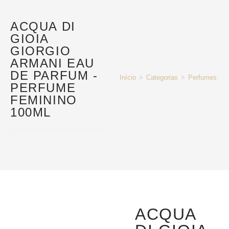
ACQUA DI
GIOIA
GIORGIO
ARMANI EAU
DE PARFUM -
Início
>
Categorias
>
Perfumes e P
PERFUME
FEMININO
100ML
ACQUA