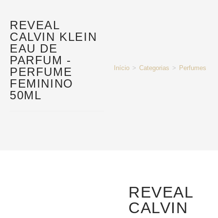
REVEAL
CALVIN KLEIN
EAU DE
PARFUM -
Início
>
Categorias
>
Perfumes e P
PERFUME
FEMININO
50ML
REVEAL
CALVIN