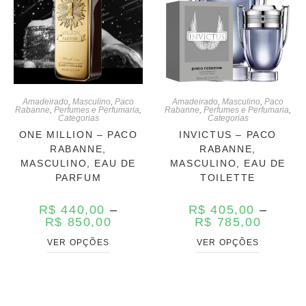
Amadeirado
,
Masculino
,
Paco
Amadeirado
,
Masculino
,
Paco
Rabanne
,
Perfumes e Perfumaria
,
Rabanne
,
Perfumes e Perfumaria
,
Categorias
Categorias
ONE MILLION – PACO
INVICTUS – PACO
RABANNE,
RABANNE,
MASCULINO, EAU DE
MASCULINO, EAU DE
PARFUM
TOILETTE
R$
440,00
–
R$
405,00
–
R$
850,00
R$
785,00
VER OPÇÕES
VER OPÇÕES