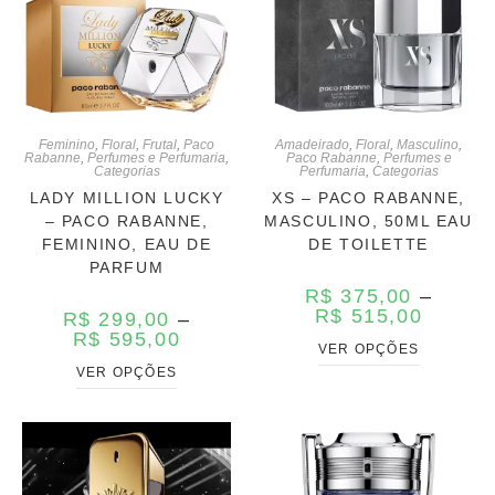
Feminino
,
Floral
,
Frutal
,
Paco
Amadeirado
,
Floral
,
Masculino
,
Rabanne
,
Perfumes e Perfumaria
,
Paco Rabanne
,
Perfumes e
Categorias
Perfumaria
,
Categorias
LADY MILLION LUCKY
XS – PACO RABANNE,
– PACO RABANNE,
MASCULINO, 50ML EAU
FEMININO, EAU DE
DE TOILETTE
PARFUM
R$
375,00
–
R$
515,00
R$
299,00
–
R$
595,00
VER OPÇÕES
VER OPÇÕES