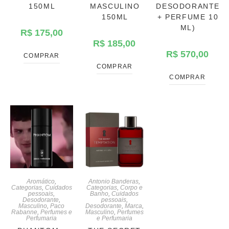
150ML
MASCULINO
DESODORANTE
150ML
+ PERFUME 10
ML)
R$
175,00
R$
185,00
R$
570,00
COMPRAR
COMPRAR
COMPRAR
Aromático
,
Antonio Banderas
,
Categorias
,
Cuidados
Categorias
,
Corpo e
pessoais
,
Banho
,
Cuidados
Desodorante
,
pessoais
,
Masculino
,
Paco
Desodorante
,
Marca
,
Rabanne
,
Perfumes e
Masculino
,
Perfumes
Perfumaria
e Perfumaria