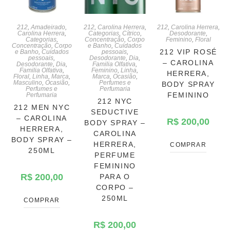
212
,
Amadeirado
,
212
,
Carolina Herrera
,
212
,
Carolina Herrera
,
Carolina Herrera
,
Categorias
,
Cítrico
,
Desodorante
,
Categorias
,
Concentração
,
Corpo
Feminino
,
Floral
Concentração
,
Corpo
e Banho
,
Cuidados
212 VIP ROSÉ
e Banho
,
Cuidados
pessoais
,
pessoais
,
Desodorante
,
Dia
,
– CAROLINA
Desodorante
,
Dia
,
Familia Olfativa
,
Familia Olfativa
,
Feminino
,
Linha
,
HERRERA,
Floral
,
Linha
,
Marca
,
Marca
,
Ocasião
,
Masculino
,
Ocasião
,
Perfumes e
BODY SPRAY
Perfumes e
Perfumaria
FEMININO
Perfumaria
212 NYC
212 MEN NYC
SEDUCTIVE
– CAROLINA
R$
200,00
BODY SPRAY –
HERRERA,
CAROLINA
BODY SPRAY –
HERRERA,
COMPRAR
250ML
PERFUME
FEMININO
R$
200,00
PARA O
CORPO –
250ML
COMPRAR
R$
200,00