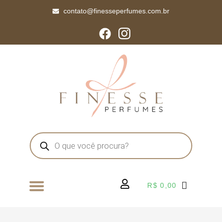
contato@finesseperfumes.com.br
R$
0,00