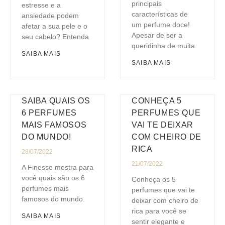
principais
estresse e a
características de
ansiedade podem
um perfume doce!
afetar a sua pele e o
Apesar de ser a
seu cabelo? Entenda
queridinha de muita
SAIBA MAIS
SAIBA MAIS
SAIBA QUAIS OS
CONHEÇA 5
6 PERFUMES
PERFUMES QUE
MAIS FAMOSOS
VAI TE DEIXAR
DO MUNDO!
COM CHEIRO DE
RICA
28/07/2022
21/07/2022
A Finesse mostra para
você quais são os 6
Conheça os 5
perfumes mais
perfumes que vai te
famosos do mundo.
deixar com cheiro de
rica para você se
SAIBA MAIS
sentir elegante e