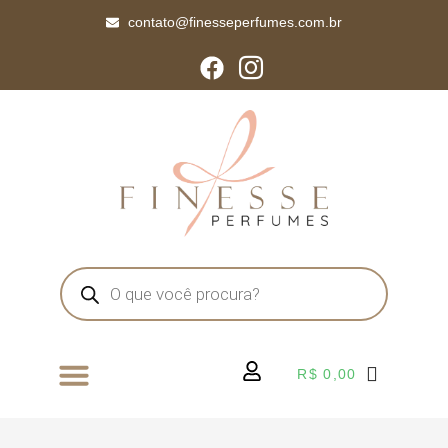
contato@finesseperfumes.com.br
R$
0,00