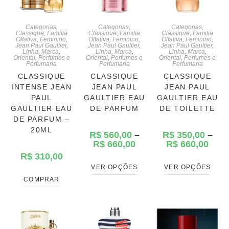
Categorias
,
Categorias
,
Categorias
,
Classique
,
Familia
Classique
,
Familia
Classique
,
Familia
Olfativa
,
Feminino
,
Olfativa
,
Feminino
,
Olfativa
,
Feminino
,
Jean Paul Gaultier
,
Jean Paul Gaultier
,
Jean Paul Gaultier
,
Linha
,
Marca
,
Linha
,
Marca
,
Linha
,
Marca
,
Oriental
,
Perfumes e
Oriental
,
Perfumes e
Oriental
,
Perfumes e
Perfumaria
Perfumaria
Perfumaria
CLASSIQUE
CLASSIQUE
CLASSIQUE
INTENSE JEAN
JEAN PAUL
JEAN PAUL
PAUL
GAULTIER EAU
GAULTIER EAU
GAULTIER EAU
DE PARFUM
DE TOILETTE
DE PARFUM –
20ML
R$
560,00
–
R$
350,00
–
R$
660,00
R$
660,00
R$
310,00
VER OPÇÕES
VER OPÇÕES
COMPRAR