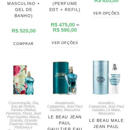
R$
620,00
MASCULINO +
(PERFUME
GEL DE
EDT + REFIL)
VER OPÇÕES
BANHO)
R$
475,00
–
R$
590,00
R$
520,00
VER OPÇÕES
COMPRAR
Concentração
,
Dia
,
Amadeirado
,
Aromático
,
Eau de Parfum
,
Categorias
,
Jean Paul
Categorias
,
Jean Paul
Familia Olfativa
,
Gaultier
,
Masculino
Gaultier
,
Le Make
,
Feminino
,
Floral
,
Jean
Masculino
LE BEAU JEAN
Paul Gaultier
,
Marca
,
LE BEAU MALE
Ocasião
,
Ocasião
PAUL
Especial
,
Oriental
,
JEAN PAUL
Perfumes e
GAULTIER EAU