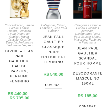
Concentração
,
Eau de
Categorias
,
Cítrico
,
Categorias
,
Corpo e
Parfum
,
Familia
Feminino
,
Jean Paul
Banho
,
Cuidados
Olfativa
,
Feminino
,
Gaultier
pessoais
,
Floral
,
Jean Paul
Desodorante
,
Jean
JEAN PAUL
Gaultier
,
Marca
,
Paul Gaultier
,
Marca
,
Ocasião
,
Ocasião
Masculino
,
Perfumes
GAULTIER
Especial
,
Perfumes e
e Perfumaria
Perfumaria
,
Vegano
CLASSIQUE
JEAN PAUL
DIVINE – JEAN
PRIDE
GAULTIER
PAUL
EDITION EDT
SCANDAL
GAULTIER,
FEMININO
POUR HOMME
EAU DE
–
PARFUM,
DESODORANTE
R$
540,00
PERFUME
MASCULINO
FEMININO
150ML
COMPRAR
R$
440,00
–
R$
185,00
R$
795,00
COMPRAR