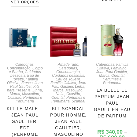
VER OPÇÕES
Categorias
,
Amadeirado
,
Categorias
,
Familia
Concentração
,
Corpo
Categorias
,
Olfativa
,
Feminino
,
e Banho
,
Cuidados
Concentração
,
Jean Paul Gaultier
,
pessoais
,
Eau de
Cuidados pessoais
,
Marca
,
Oriental
,
Toilette
,
Familia
Eau de Toilette
,
Perfumes e
Olfativa
,
Fresco
,
Jean
Familia Olfativa
,
Jean
Perfumaria
Paul Gaultier
,
Kits
Paul Gaultier
,
Linha
,
LA BELLE LE
para Presente
,
Linha
,
Marca
,
Masculino
,
Marca
,
Masculino
,
Noite
,
Ocasião
,
PARFUM JEAN
Ocasião
,
Perfumes e
Oriental
,
Perfumes e
Perfumaria
Perfumaria
,
Scandal
PAUL
KIT LE MALE –
KIT SCANDAL
GAULTIER EAU
JEAN PAUL
POUR HOMME,
DE PARFUM
GAULTIER,
JEAN PAUL
EDT
GAULTIER,
R$
340,00
–
(PERFUME
MASCULINO