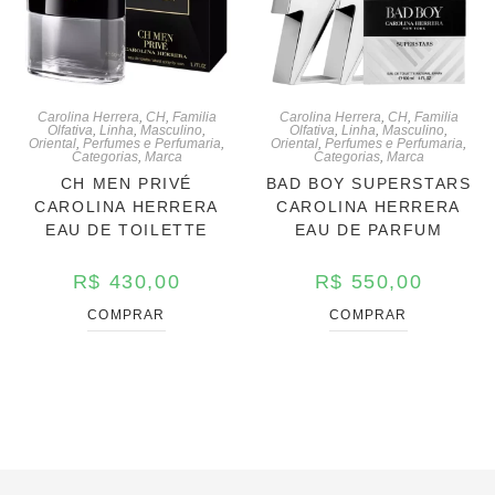
Carolina Herrera
,
CH
,
Familia
Carolina Herrera
,
CH
,
Familia
Olfativa
,
Linha
,
Masculino
,
Olfativa
,
Linha
,
Masculino
,
Oriental
,
Perfumes e Perfumaria
,
Oriental
,
Perfumes e Perfumaria
,
Categorias
,
Marca
Categorias
,
Marca
CH MEN PRIVÉ
BAD BOY SUPERSTARS
CAROLINA HERRERA
CAROLINA HERRERA
EAU DE TOILETTE
EAU DE PARFUM
R$
430,00
R$
550,00
COMPRAR
COMPRAR