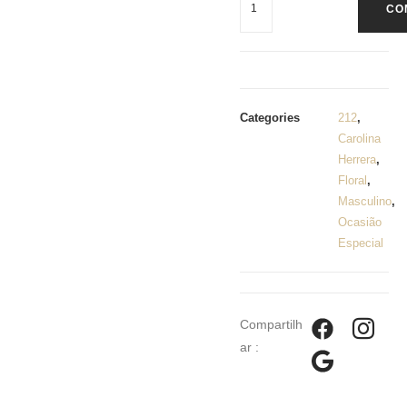
CO
Categories
212
,
Carolina
Herrera
,
Floral
,
Masculino
,
Ocasião
Especial
Compartilh
ar :