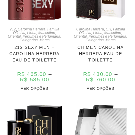
212
,
Carolina Herrera
,
Familia
Carolina Herrera
,
CH
,
Familia
Olfativa
,
Linha
,
Masculino
,
Olfativa
,
Linha
,
Masculino
,
Oriental
,
Perfumes e Perfumaria
,
Oriental
,
Perfumes e Perfumaria
,
Categorias
,
Marca
Categorias
,
Marca
212 SEXY MEN –
CH MEN CAROLINA
CAROLINA HERRERA
HERRERA EAU DE
EAU DE TOILETTE
TOILETTE
R$
465,00
–
R$
430,00
–
R$
585,00
R$
760,00
VER OPÇÕES
VER OPÇÕES