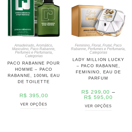
Amadeirado
,
Aromático
,
Feminino
,
Floral
,
Frutal
,
Paco
Masculino
,
Paco Rabanne
,
Rabanne
,
Perfumes e Perfumaria
,
Perfumes e Perfumaria
,
Categorias
Categorias
LADY MILLION LUCKY
PACO RABANNE POUR
– PACO RABANNE,
HOMME – PACO
FEMININO, EAU DE
RABANNE, 100ML EAU
PARFUM
DE TOILETTE
R$
299,00
–
R$
395,00
R$
595,00
VER OPÇÕES
VER OPÇÕES