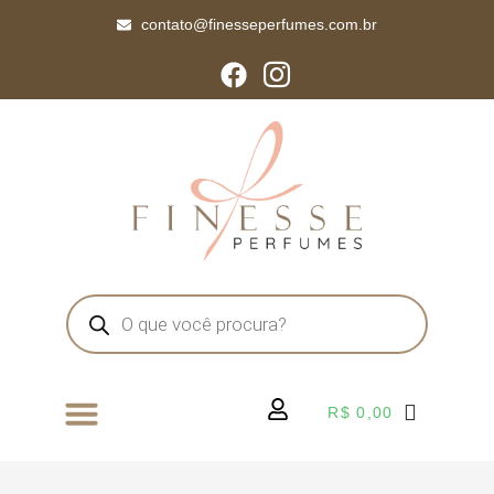
contato@finesseperfumes.com.br
R$
0,00