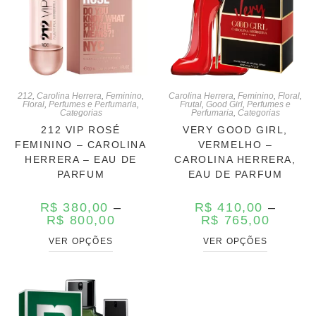
212
,
Carolina Herrera
,
Feminino
,
Carolina Herrera
,
Feminino
,
Floral
,
Floral
,
Perfumes e Perfumaria
,
Frutal
,
Good Girl
,
Perfumes e
Categorias
Perfumaria
,
Categorias
212 VIP ROSÉ
VERY GOOD GIRL,
FEMININO – CAROLINA
VERMELHO –
HERRERA – EAU DE
CAROLINA HERRERA,
PARFUM
EAU DE PARFUM
R$
380,00
–
R$
410,00
–
R$
800,00
R$
765,00
VER OPÇÕES
VER OPÇÕES