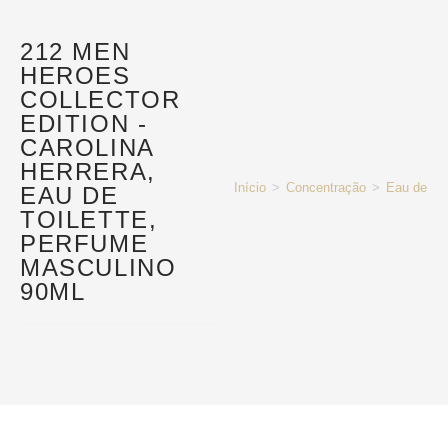
212 MEN
HEROES
COLLECTOR
EDITION -
CAROLINA
HERRERA,
Início
>
Concentração
>
Eau de Toi
EAU DE
TOILETTE,
PERFUME
MASCULINO
90ML