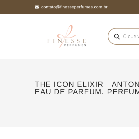
contato@finesseperfumes.com.br
THE ICON ELIXIR - ANTO
EAU DE PARFUM, PERFU