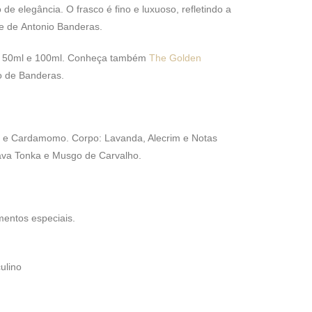
de elegância. O frasco é fino e luxuoso, refletindo a
 e de Antonio Banderas.
de 50ml e 100ml. Conheça também
The Golden
o de Banderas.
a e Cardamomo. Corpo: Lavanda, Alecrim e Notas
Fava Tonka e Musgo de Carvalho.
mentos especiais.
ulino