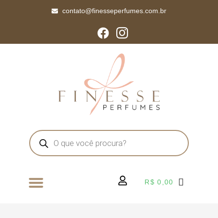
contato@finesseperfumes.com.br
R$
0,00