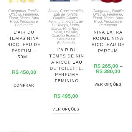
Categorias
,
Familia
Âmbar
,
Concentração
,
Categorias
,
Familia
Olfativa
,
Feminino
,
Eau de Toilette
,
Olfativa
,
Feminino
,
Floral
,
Marca
,
Nina
Familia Olfativa
,
Floral
,
Marca
,
Nina
Ricci
,
Perfumes e
Feminino
,
Floral
,
L'air
Ricci
,
Perfumes e
Perfumaria
Du Temps
,
Linha
,
Perfumaria
Marca
,
Nina Ricci
,
L’AIR DU
NINA EXTRA
Noite
,
Ocasião
,
Ocasião Especial
,
TEMPS NINA
ROUGE NINA
Perfumes e
Perfumaria
RICCI EAU DE
RICCI EAU DE
L’AIR DU
PARFUM –
PARFUM
TEMPS DE NIN
50ML
A RICCI, EAU
R$
265,00
–
DE TOILETTE,
R$
380,00
R$
450,00
PERFUME
FEMININO
VER OPÇÕES
COMPRAR
R$
495,00
VER OPÇÕES