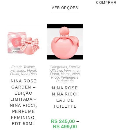
COMPRAR
VER OPÇÕES
Eau de Toilette
,
Categorias
,
Familia
Feminino
,
Floral
,
Olfativa
,
Feminino
,
Frutal
,
Nina Ricci
Floral
,
Marca
,
Nina
Ricci
,
Perfumes e
NINA ROSE
Perfumaria
GARDEN –
NINA ROSE
EDIÇÃO
NINA RICCI
LIMITADA –
EAU DE
NINA RICCI,
TOILETTE
PERFUME
FEMININO,
R$
245,00
–
EDT 50ML
R$
499,00