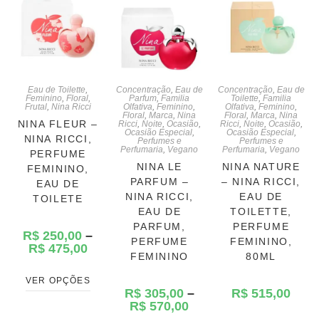
Eau de Toilette
,
Concentração
,
Eau de
Concentração
,
Eau de
Feminino
,
Floral
,
Parfum
,
Familia
Toilette
,
Familia
Frutal
,
Nina Ricci
Olfativa
,
Feminino
,
Olfativa
,
Feminino
,
Floral
,
Marca
,
Nina
Floral
,
Marca
,
Nina
NINA FLEUR –
Ricci
,
Noite
,
Ocasião
,
Ricci
,
Noite
,
Ocasião
,
Ocasião Especial
,
Ocasião Especial
,
NINA RICCI,
Perfumes e
Perfumes e
Perfumaria
,
Vegano
Perfumaria
,
Vegano
PERFUME
NINA LE
NINA NATURE
FEMININO,
PARFUM –
– NINA RICCI,
EAU DE
NINA RICCI,
EAU DE
TOILETE
EAU DE
TOILETTE,
PARFUM,
PERFUME
R$
250,00
–
PERFUME
FEMININO,
R$
475,00
FEMININO
80ML
VER OPÇÕES
R$
305,00
–
R$
515,00
R$
570,00