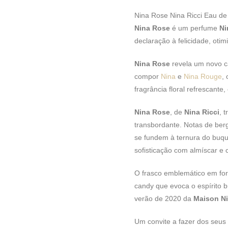
Nina Rose Nina Ricci Eau de 
Nina Rose
é um perfume
Ni
declaração à felicidade, otim
Nina Rose
revela um novo ca
compor
Nina
e
Nina Rouge
,
fragrância floral refrescante
Nina Rose
, de
Nina Ricci
, 
transbordante. Notas de ber
se fundem à ternura do buquê 
sofisticação com almíscar e 
O frasco emblemático em fo
candy que evoca o espírito 
verão de 2020 da
Maison Ni
Um convite a fazer dos seus