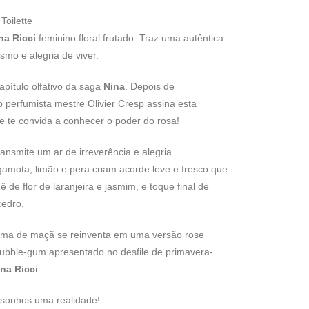
Toilette
na Ricci
feminino floral frutado. Traz uma autêntica
ismo e alegria de viver.
pítulo olfativo da saga
Nina
. Depois de
 o perfumista mestre Olivier Cresp assina esta
, e te convida a conhecer o poder do rosa!
transmite um ar de irreverência e alegria
gamota, limão e pera criam acorde leve e fresco que
de flor de laranjeira e jasmim, e toque final de
cedro.
rma de maçã se reinventa em uma versão rose
bubble-gum apresentado no desfile de primavera-
na Ricci
.
 sonhos uma realidade!