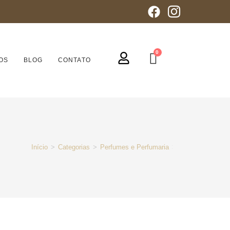
OS
BLOG
CONTATO
Início
>
Categorias
>
Perfumes e Perfumaria
>
Feminino
>
Nina