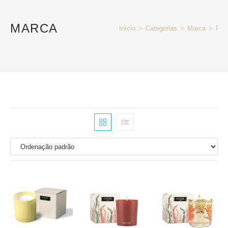
MARCA
Início
>
Categorias
>
Marca
>
Pág