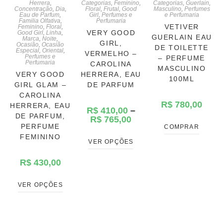
Herrera
,
Categorias
,
Feminino
,
Categorias
,
Guerlain
,
Concentração
,
Dia
,
Floral
,
Frutal
,
Good
Masculino
,
Perfumes
Eau de Parfum
,
Girl
,
Perfumes e
e Perfumaria
Familia Olfativa
,
Perfumaria
VETIVER
Feminino
,
Floral
,
VERY GOOD
Good Girl
,
Linha
,
GUERLAIN EAU
Marca
,
Noite
,
GIRL,
Ocasião
,
Ocasião
DE TOILETTE
Especial
,
Oriental
,
VERMELHO –
Perfumes e
– PERFUME
Perfumaria
CAROLINA
MASCULINO
VERY GOOD
HERRERA, EAU
100ML
GIRL GLAM –
DE PARFUM
CAROLINA
R$
780,00
HERRERA, EAU
R$
410,00
–
DE PARFUM,
R$
765,00
PERFUME
COMPRAR
FEMININO
VER OPÇÕES
R$
430,00
VER OPÇÕES