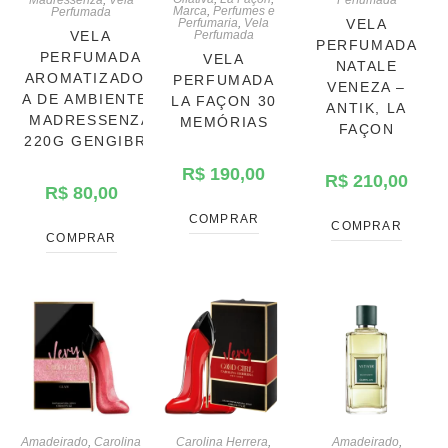
Marca
,
Perfumes e
Perfumada
VELA
Perfumaria
,
Vela
VELA
Perfumada
PERFUMADA
PERFUMADA
VELA
NATALE
AROMATIZADOR
PERFUMADA
VENEZA –
A DE AMBIENTES
LA FAÇON 30
ANTIK, LA
MADRESSENZA
MEMÓRIAS
FAÇON
220G GENGIBRE
R$
190,00
R$
210,00
R$
80,00
COMPRAR
COMPRAR
COMPRAR
Amadeirado
,
Carolina
Carolina Herrera
,
Amadeirado
,