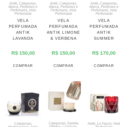
Antik
,
Categorias
,
Antik
,
Categorias
,
Antik
,
Categorias
,
Marca
,
Perfumes e
Marca
,
Perfumes e
Marca
,
Perfumes e
Perfumaria
,
Vela
Perfumaria
,
Vela
Perfumaria
,
Vela
Perfumada
Perfumada
Perfumada
VELA
VELA
VELA
PERFUMADA
PERFUMADA
PERFUMADA
ANTIK LIMONE
ANTIK
ANTIK
& VERBENA
LAVANDA
SUMMER
R$
150,00
R$
150,00
R$
170,00
COMPRAR
COMPRAR
COMPRAR
Categorias
,
Familia
Categorias
,
Antik
,
La Façon
,
Vela
Olfativa
,
La Façon
,
Madressenza
,
Vela
Perfumada