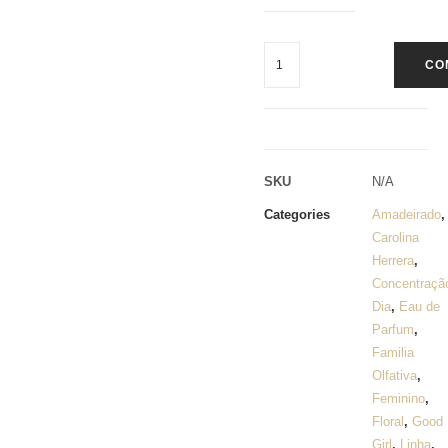
CO
SKU
N/A
Categories
Amadeirado
,
Carolina
Herrera
,
Concentraçã
Dia
,
Eau de
Parfum
,
Familia
Olfativa
,
Feminino
,
Floral
,
Good
Girl
,
Linha
,