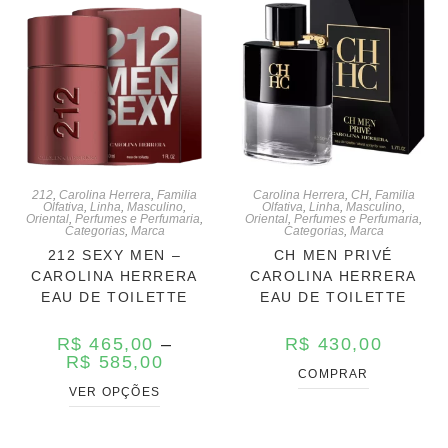
212
,
Carolina Herrera
,
Familia
Carolina Herrera
,
CH
,
Familia
Olfativa
,
Linha
,
Masculino
,
Olfativa
,
Linha
,
Masculino
,
Oriental
,
Perfumes e Perfumaria
,
Oriental
,
Perfumes e Perfumaria
,
Categorias
,
Marca
Categorias
,
Marca
212 SEXY MEN –
CH MEN PRIVÉ
CAROLINA HERRERA
CAROLINA HERRERA
EAU DE TOILETTE
EAU DE TOILETTE
R$
465,00
–
R$
430,00
R$
585,00
COMPRAR
VER OPÇÕES