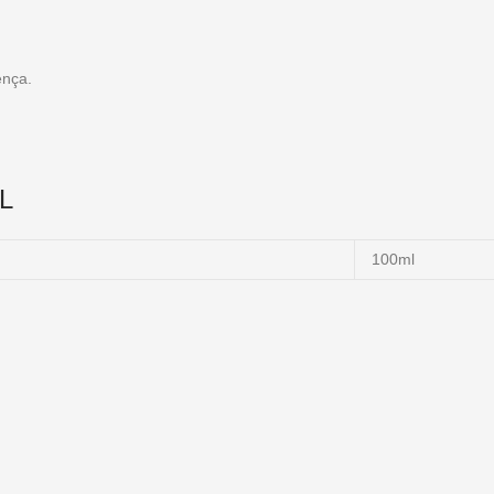
ença.
L
100ml