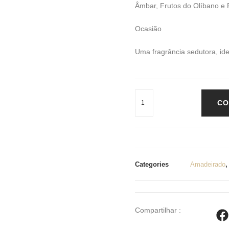
Âmbar, Frutos do Olíbano e 
Ocasião
Uma fragrância sedutora, id
CO
Categories
Amadeirado
Compartilhar :