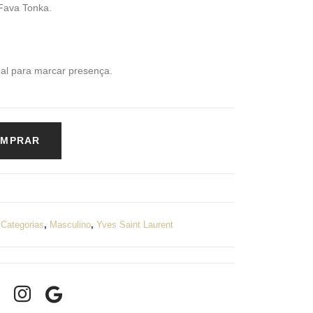
Fava Tonka.
eal para marcar presença.
MPRAR
,
Categorias
,
Masculino
,
Yves Saint Laurent