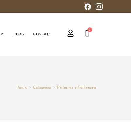
OS
BLOG
CONTATO
Início
>
Categorias
>
Perfumes e Perfumaria
>
Masculino
>
Y Y