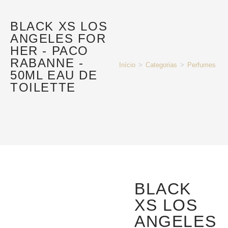
BLACK XS LOS
ANGELES FOR
HER - PACO
RABANNE -
Início
>
Categorias
>
Perfumes e P
50ML EAU DE
TOILETTE
BLACK
XS LOS
ANGELES