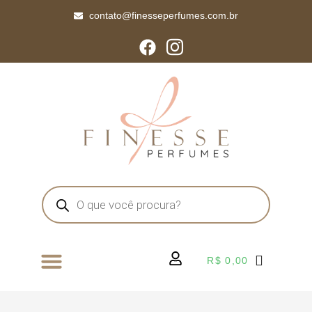
contato@finesseperfumes.com.br
R$
0,00