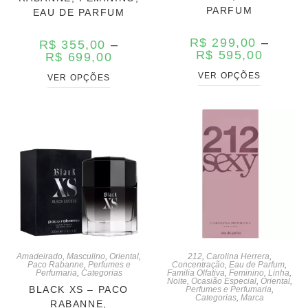
PARFUM
EAU DE PARFUM
R$
299,00
–
R$
355,00
–
R$
595,00
R$
699,00
VER OPÇÕES
VER OPÇÕES
Amadeirado
,
Masculino
,
Oriental
,
212
,
Carolina Herrera
,
Paco Rabanne
,
Perfumes e
Concentração
,
Eau de Parfum
,
Perfumaria
,
Categorias
Familia Olfativa
,
Feminino
,
Linha
,
Noite
,
Ocasião Especial
,
Oriental
,
BLACK XS – PACO
Perfumes e Perfumaria
,
Categorias
,
Marca
RABANNE,