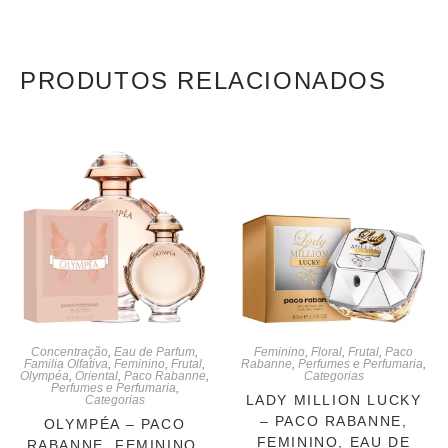
PRODUTOS RELACIONADOS
Concentração
,
Eau de Parfum
,
Feminino
,
Floral
,
Frutal
,
Paco
Familia Olfativa
,
Feminino
,
Frutal
,
Rabanne
,
Perfumes e Perfumaria
,
Olympéa
,
Oriental
,
Paco Rabanne
,
Categorias
Perfumes e Perfumaria
,
LADY MILLION LUCKY
Categorias
– PACO RABANNE,
OLYMPÉA – PACO
FEMININO, EAU DE
RABANNE, FEMININO,