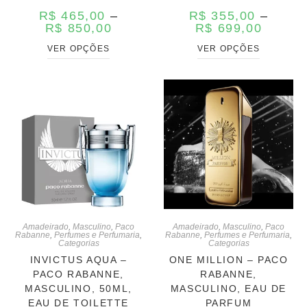
R$
465,00
–
R$
355,00
–
R$
850,00
R$
699,00
VER OPÇÕES
VER OPÇÕES
Amadeirado
,
Masculino
,
Paco
Amadeirado
,
Masculino
,
Paco
Rabanne
,
Perfumes e Perfumaria
,
Rabanne
,
Perfumes e Perfumaria
,
Categorias
Categorias
INVICTUS AQUA –
ONE MILLION – PACO
PACO RABANNE,
RABANNE,
MASCULINO, 50ML,
MASCULINO, EAU DE
EAU DE TOILETTE
PARFUM