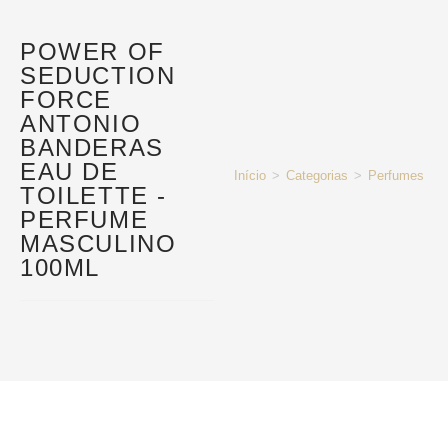
POWER OF
SEDUCTION
FORCE
ANTONIO
BANDERAS
EAU DE
Início
>
Categorias
>
Perfumes e P
TOILETTE -
PERFUME
MASCULINO
100ML