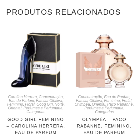
PRODUTOS RELACIONADOS
Carolina Herrera
,
Concentração
,
Concentração
,
Eau de Parfum
,
Eau de Parfum
,
Familia Olfativa
,
Familia Olfativa
,
Feminino
,
Frutal
,
Feminino
,
Floral
,
Good Girl
,
Noite
,
Olympéa
,
Oriental
,
Paco Rabanne
,
Oriental
,
Perfumes e Perfumaria
,
Perfumes e Perfumaria
,
Categorias
Categorias
GOOD GIRL FEMININO
OLYMPÉA – PACO
– CAROLINA HERRERA,
RABANNE, FEMININO,
EAU DE PARFUM
EAU DE PARFUM