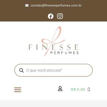
contato@finesseperfumes.com.br
R$
0,00