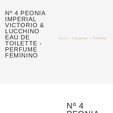
Nº 4 PEONIA
IMPERIAL
VICTORIO &
LUCCHINO
EAU DE
Início
>
Categorias
>
Perfumes e P
TOILETTE -
PERFUME
FEMININO
Nº 4