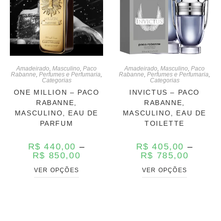
Amadeirado
,
Masculino
,
Paco
Amadeirado
,
Masculino
,
Paco
Rabanne
,
Perfumes e Perfumaria
,
Rabanne
,
Perfumes e Perfumaria
,
Categorias
Categorias
ONE MILLION – PACO
INVICTUS – PACO
RABANNE,
RABANNE,
MASCULINO, EAU DE
MASCULINO, EAU DE
PARFUM
TOILETTE
R$
440,00
–
R$
405,00
–
R$
850,00
R$
785,00
VER OPÇÕES
VER OPÇÕES