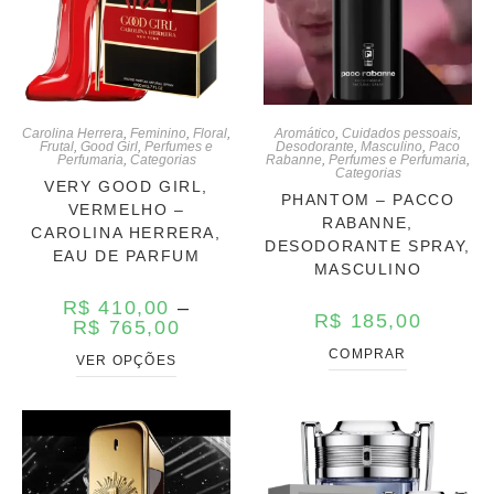
Carolina Herrera
,
Feminino
,
Floral
,
Aromático
,
Cuidados pessoais
,
Frutal
,
Good Girl
,
Perfumes e
Desodorante
,
Masculino
,
Paco
Perfumaria
,
Categorias
Rabanne
,
Perfumes e Perfumaria
,
Categorias
VERY GOOD GIRL,
PHANTOM – PACCO
VERMELHO –
RABANNE,
CAROLINA HERRERA,
DESODORANTE SPRAY,
EAU DE PARFUM
MASCULINO
R$
410,00
–
R$
185,00
R$
765,00
COMPRAR
VER OPÇÕES