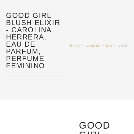
GOOD GIRL
BLUSH ELIXIR
- CAROLINA
HERRERA,
EAU DE
Início
>
Ocasião
>
Dia
>
Good Girl
PARFUM,
PERFUME
FEMININO
GOOD