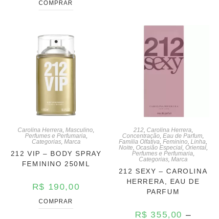
COMPRAR
Carolina Herrera
,
Masculino
,
212
,
Carolina Herrera
,
Perfumes e Perfumaria
,
Concentração
,
Eau de Parfum
,
Categorias
,
Marca
Familia Olfativa
,
Feminino
,
Linha
,
Noite
,
Ocasião Especial
,
Oriental
,
212 VIP – BODY SPRAY
Perfumes e Perfumaria
,
Categorias
,
Marca
FEMININO 250ML
212 SEXY – CAROLINA
HERRERA, EAU DE
R$
190,00
PARFUM
COMPRAR
R$
355,00
–