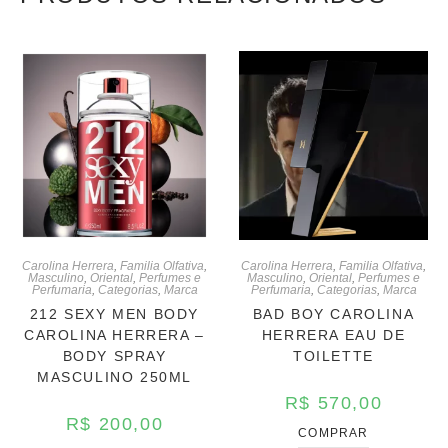
Carolina Herrera
,
Familia Olfativa
,
Carolina Herrera
,
Familia Olfativa
,
Masculino
,
Oriental
,
Perfumes e
Masculino
,
Oriental
,
Perfumes e
Perfumaria
,
Categorias
,
Marca
Perfumaria
,
Categorias
,
Marca
212 SEXY MEN BODY
BAD BOY CAROLINA
CAROLINA HERRERA –
HERRERA EAU DE
BODY SPRAY
TOILETTE
MASCULINO 250ML
R$
570,00
R$
200,00
COMPRAR