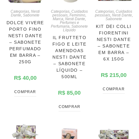
Categorias
,
Nesti
Categorias
,
Cuidados
Categorias
,
Cuidados
Dante
,
Sabonete
pessoais
,
Feminino
,
pessoais
,
Nesti Dante
,
Marca
,
Nesti Dante
,
Sabonete
DOLCE VIVERE
Perfumes e
KIT DEI COLLI
Perfumaria
,
Sabonete
PORTO FINO
Líquido
FIORENTINI
NESTI DANTE
IL FRUTTETO
NESTI DANTE
– SABONETE
FIGO E LEITE
– SABONETE
PERFUMADO
AMENDOAS
EM BARRA –
EM BARRA –
NESTI DANTE
6X 150G
250G
– SABONETE
LÍQUIDO –
R$
215,00
500ML
R$
40,00
COMPRAR
COMPRAR
R$
85,00
COMPRAR