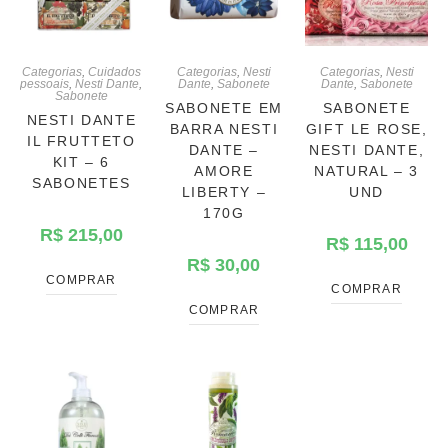
Categorias
,
Cuidados
Categorias
,
Nesti
Categorias
,
Nesti
pessoais
,
Nesti Dante
,
Dante
,
Sabonete
Dante
,
Sabonete
Sabonete
SABONETE EM
SABONETE
NESTI DANTE
BARRA NESTI
GIFT LE ROSE,
IL FRUTTETO
DANTE –
NESTI DANTE,
KIT – 6
AMORE
NATURAL – 3
SABONETES
LIBERTY –
UND
170G
R$
215,00
R$
115,00
R$
30,00
COMPRAR
COMPRAR
COMPRAR