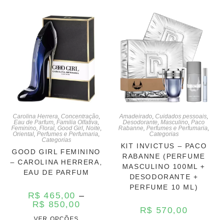
Carolina Herrera
,
Concentração
,
Amadeirado
,
Cuidados pessoais
,
Eau de Parfum
,
Familia Olfativa
,
Desodorante
,
Masculino
,
Paco
Feminino
,
Floral
,
Good Girl
,
Noite
,
Rabanne
,
Perfumes e Perfumaria
,
Oriental
,
Perfumes e Perfumaria
,
Categorias
Categorias
KIT INVICTUS – PACO
GOOD GIRL FEMININO
RABANNE (PERFUME
– CAROLINA HERRERA,
MASCULINO 100ML +
EAU DE PARFUM
DESODORANTE +
PERFUME 10 ML)
R$
465,00
–
R$
850,00
R$
570,00
VER OPÇÕES