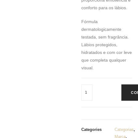
proporciona emoliência e
conforto para os lábios.
Fórmula
dermatologicamente
testada, sem fragrância.
Lábios protegidos,
hidratados e com cor leve
que completa qualquer
visual.
CO
Categories
Categorias
,
Marca
,