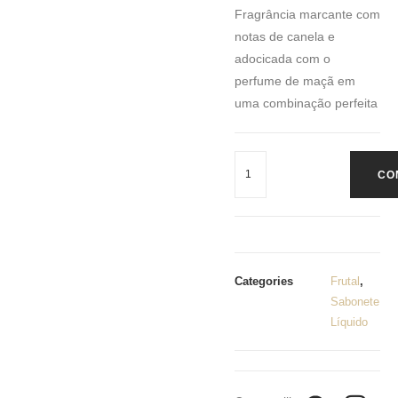
Fragrância marcante com
notas de canela e
adocicada com o
perfume de maçã em
uma combinação perfeita
CO
Categories
Frutal
,
Sabonete
Líquido