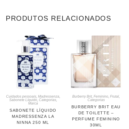
PRODUTOS RELACIONADOS
Cuidados pessoais
,
Madressenza
,
Burberry Brit
,
Feminino
,
Frutal
,
Sabonete Líquido
,
Categorias
,
Categorias
Marca
BURBERRY BRIT EAU
SABONETE LÍQUIDO
DE TOILETTE –
MADRESSENZA LA
PERFUME FEMININO
NINNA 250 ML
30ML