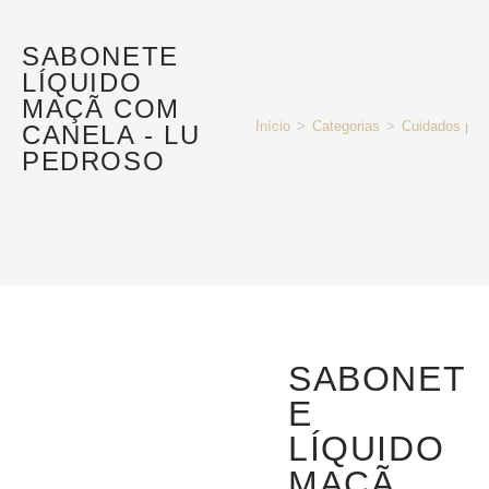
SABONETE
LÍQUIDO
MAÇÃ COM
Início
>
Categorias
>
Cuidados pes
CANELA - LU
PEDROSO
SABONET
E
LÍQUIDO
MAÇÃ