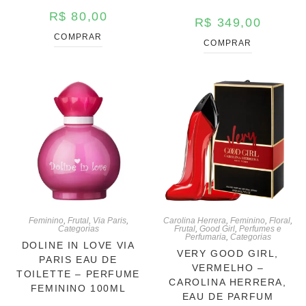
R$
80,00
R$
349,00
COMPRAR
COMPRAR
Feminino
,
Frutal
,
Via Paris
,
Carolina Herrera
,
Feminino
,
Floral
,
Categorias
Frutal
,
Good Girl
,
Perfumes e
Perfumaria
,
Categorias
DOLINE IN LOVE VIA
VERY GOOD GIRL,
PARIS EAU DE
VERMELHO –
TOILETTE – PERFUME
CAROLINA HERRERA,
FEMININO 100ML
EAU DE PARFUM