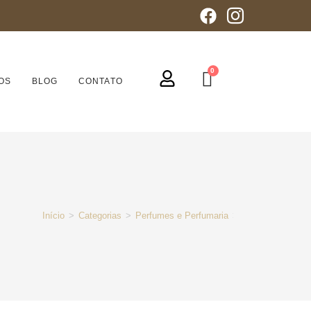
OS
BLOG
CONTATO
Início
>
Categorias
>
Perfumes e Perfumaria
>
Feminino
>
Ligh