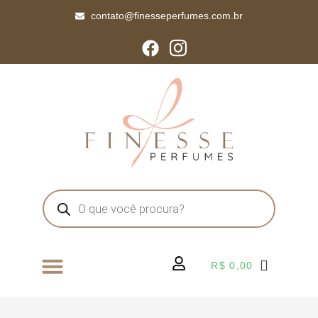
contato@finesseperfumes.com.br
R$
0,00