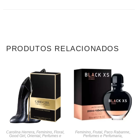
PRODUTOS RELACIONADOS
Carolina Herrera
,
Feminino
,
Floral
,
Feminino
,
Frutal
,
Paco Rabanne
,
Good Girl
,
Oriental
,
Perfumes e
Perfumes e Perfumaria
,