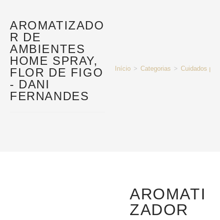
AROMATIZADO
R DE
AMBIENTES
HOME SPRAY,
Início
>
Categorias
>
Cuidados pes
FLOR DE FIGO
- DANI
FERNANDES
AROMATI
ZADOR