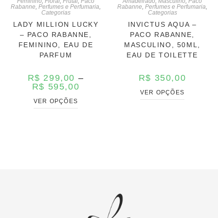
Feminino
,
Floral
,
Frutal
,
Paco
Amadeirado
,
Masculino
,
Paco
Rabanne
,
Perfumes e Perfumaria
,
Rabanne
,
Perfumes e Perfumaria
,
Categorias
Categorias
LADY MILLION LUCKY
INVICTUS AQUA –
– PACO RABANNE,
PACO RABANNE,
FEMININO, EAU DE
MASCULINO, 50ML,
PARFUM
EAU DE TOILETTE
R$
299,00
–
R$
350,00
R$
595,00
VER OPÇÕES
VER OPÇÕES