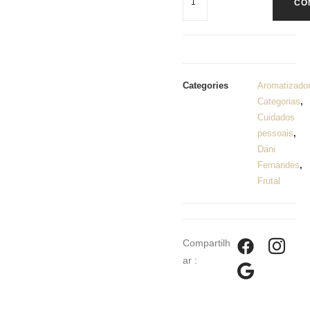
CO
Categories
Aromatizado
Categorias
,
Cuidados
pessoais
,
Dani
Fernandes
,
Frutal
Compartilh
ar :