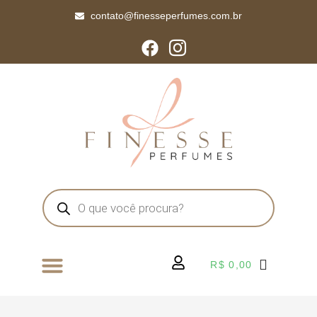
contato@finesseperfumes.com.br
R$
0,00