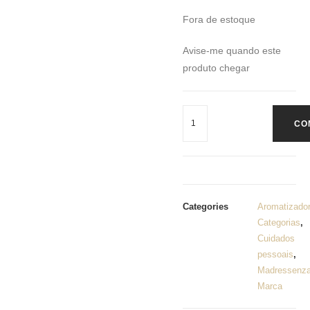
Fora de estoque
Avise-me quando este
produto chegar
CO
Categories
Aromatizado
Categorias
,
Cuidados
pessoais
,
Madressenz
Marca