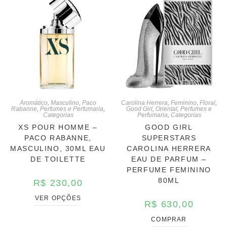
Aromático
,
Masculino
,
Paco
Carolina Herrera
,
Feminino
,
Floral
,
Rabanne
,
Perfumes e Perfumaria
,
Good Girl
,
Oriental
,
Perfumes e
Categorias
Perfumaria
,
Categorias
XS POUR HOMME –
GOOD GIRL
PACO RABANNE,
SUPERSTARS
MASCULINO, 30ML EAU
CAROLINA HERRERA
DE TOILETTE
EAU DE PARFUM –
PERFUME FEMININO
80ML
R$
230,00
VER OPÇÕES
R$
630,00
COMPRAR