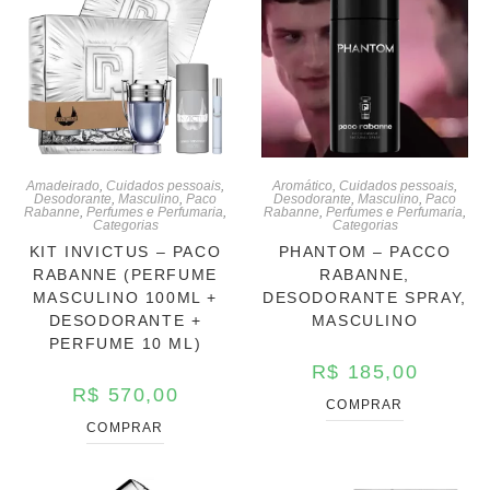
Amadeirado
,
Cuidados pessoais
,
Aromático
,
Cuidados pessoais
,
Desodorante
,
Masculino
,
Paco
Desodorante
,
Masculino
,
Paco
Rabanne
,
Perfumes e Perfumaria
,
Rabanne
,
Perfumes e Perfumaria
,
Categorias
Categorias
KIT INVICTUS – PACO
PHANTOM – PACCO
RABANNE (PERFUME
RABANNE,
MASCULINO 100ML +
DESODORANTE SPRAY,
DESODORANTE +
MASCULINO
PERFUME 10 ML)
R$
185,00
R$
570,00
COMPRAR
COMPRAR