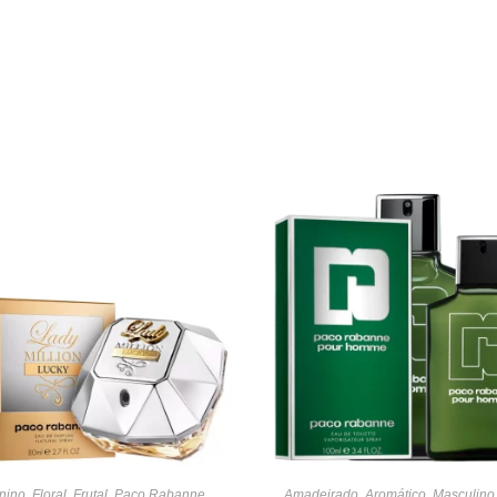
nino
,
Floral
,
Frutal
,
Paco Rabanne
,
Amadeirado
,
Aromático
,
Masculino