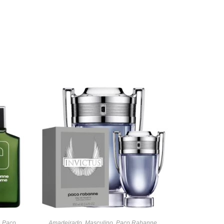
,
Paco
Amadeirado
,
Masculino
,
Paco Rabanne
,