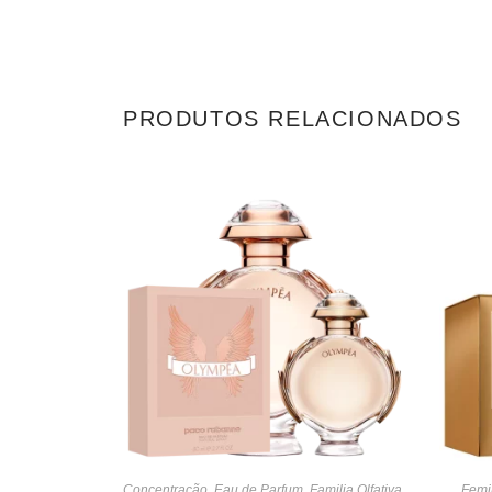
PRODUTOS RELACIONADOS
Concentração
,
Eau de Parfum
,
Familia Olfativa
,
Femi