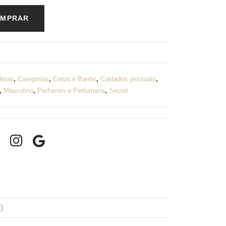
MPRAR
deras
,
Categorias
,
Corpo e Banho
,
Cuidados pessoais
,
,
Masculino
,
Perfumes e Perfumaria
,
Secret
)