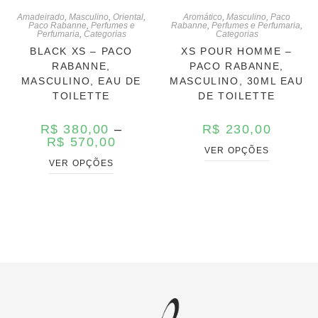
Amadeirado
,
Masculino
,
Oriental
,
Aromático
,
Masculino
,
Paco
Paco Rabanne
,
Perfumes e
Rabanne
,
Perfumes e Perfumaria
,
Perfumaria
,
Categorias
Categorias
BLACK XS – PACO
XS POUR HOMME –
RABANNE,
PACO RABANNE,
MASCULINO, EAU DE
MASCULINO, 30ML EAU
TOILETTE
DE TOILETTE
R$
380,00
–
R$
230,00
R$
570,00
VER OPÇÕES
VER OPÇÕES