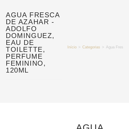
AGUA FRESCA
DE AZAHAR -
ADOLFO
DOMINGUEZ,
EAU DE
Início
>
Categorias
>
Agua Fresca 
TOILETTE,
PERFUME
FEMININO,
120ML
AGUA