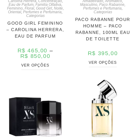
Carolina Herrera
,
Concentração
,
Amadeirado
,
Aromático
,
Eau de Parfum
,
Familia Olfativa
,
Masculino
,
Paco Rabanne
,
Feminino
,
Floral
,
Good Girl
,
Noite
,
Perfumes e Perfumaria
,
Oriental
,
Perfumes e Perfumaria
,
Categorias
Categorias
PACO RABANNE POUR
GOOD GIRL FEMININO
HOMME – PACO
– CAROLINA HERRERA,
RABANNE, 100ML EAU
EAU DE PARFUM
DE TOILETTE
R$
465,00
–
R$
395,00
R$
850,00
VER OPÇÕES
VER OPÇÕES