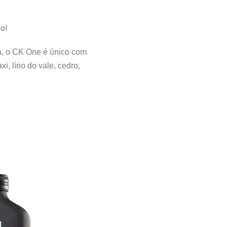
o!
a, o CK One é único com
, lírio do vale, cedro,